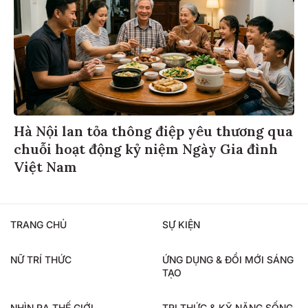
Hà Nội lan tỏa thông điệp yêu thương qua
chuỗi hoạt động kỷ niệm Ngày Gia đình
Việt Nam
TRANG CHỦ
SỰ KIỆN
NỮ TRÍ THỨC
ỨNG DỤNG & ĐỔI MỚI SÁNG
TẠO
NHÌN RA THẾ GIỚI
TRI THỨC & KỸ NĂNG SỐNG