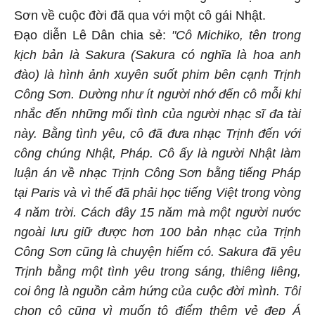
Sơn về cuộc đời đã qua với một cô gái Nhật.
Đạo diễn Lê Dân chia sẻ:
"Cô Michiko, tên trong
kịch bản là Sakura (Sakura có nghĩa là hoa anh
đào) là hình ảnh xuyên suốt phim bên cạnh Trịnh
Công Sơn. Dường như ít người nhớ đến cô mỗi khi
nhắc đến những mối tình của người nhạc sĩ đa tài
này. Bằng tình yêu, cô đã đưa nhạc Trịnh đến với
công chúng Nhật, Pháp. Cô ấy là người Nhật làm
luận án về nhạc Trịnh Công Sơn bằng tiếng Pháp
tại Paris và vì thế đã phải học tiếng Việt trong vòng
4 năm trời. Cách đây 15 năm mà một người nước
ngoài lưu giữ được hơn 100 bản nhạc của Trịnh
Công Sơn cũng là chuyện hiếm có. Sakura đã yêu
Trịnh bằng một tình yêu trong sáng, thiêng liêng,
coi ông là nguồn cảm hứng của cuộc đời mình. Tôi
chọn cô cũng vì muốn tô điểm thêm vẻ đẹp Á