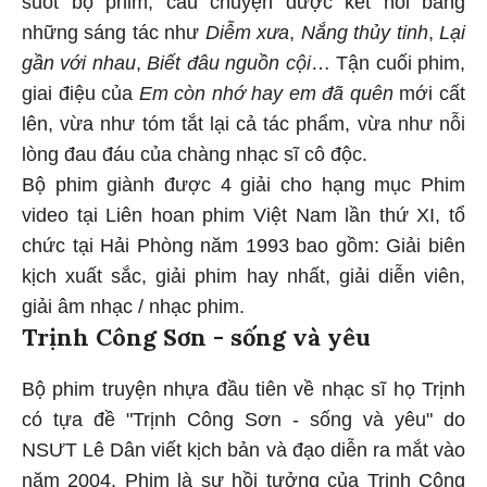
suốt bộ phim, câu chuyện được kết nối bằng
những sáng tác như
Diễm xưa
,
Nắng thủy tinh
,
Lại
gần với nhau
,
Biết đâu nguồn cội
… Tận cuối phim,
giai điệu của
Em còn nhớ hay em đã quên
mới cất
lên, vừa như tóm tắt lại cả tác phẩm, vừa như nỗi
lòng đau đáu của chàng nhạc sĩ cô độc.
Bộ phim giành được 4 giải cho hạng mục Phim
video tại Liên hoan phim Việt Nam lần thứ XI, tổ
chức tại Hải Phòng năm 1993 bao gồm: Giải biên
kịch xuất sắc, giải phim hay nhất, giải diễn viên,
giải âm nhạc / nhạc phim.
Trịnh Công Sơn - sống và yêu
Bộ phim truyện nhựa đầu tiên về nhạc sĩ họ Trịnh
có tựa đề "Trịnh Công Sơn - sống và yêu" do
NSƯT Lê Dân viết kịch bản và đạo diễn ra mắt vào
năm 2004. Phim là sự hồi tưởng của Trịnh Công