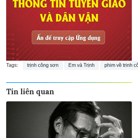
Tags:
trịnh công sơn
Em và Trịnh
phim về trinh 
Tin liên quan