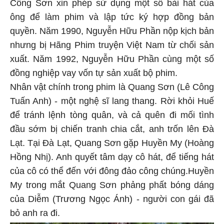
Công Sơn xin phép sử dụng một số bài hát của
ông để làm phim và lập tức ký hợp đồng bản
quyền. Năm 1990, Nguyễn Hữu Phần nộp kịch bản
nhưng bị Hãng Phim truyện Việt Nam từ chối sản
xuất. Năm 1992, Nguyễn Hữu Phần cùng một số
đồng nghiệp vay vốn tự sản xuất bộ phim.
Nhân vật chính trong phim là Quang Sơn (Lê Công
Tuấn Anh) - một nghệ sĩ lang thang. Rời khỏi Huế
để tránh lệnh tòng quân, và cả quên đi mối tình
đầu sớm bị chiến tranh chia cắt, anh trốn lên Đà
Lạt. Tại Đà Lạt, Quang Sơn gặp Huyền My (Hoàng
Hồng Nhị). Anh quyết tâm dạy cô hát, để tiếng hát
của cô có thể đến với đông đảo công chúng.Huyền
My trong mắt Quang Sơn phảng phất bóng dáng
của Diễm (Trương Ngọc Ánh) - người con gái đã
bỏ anh ra đi.