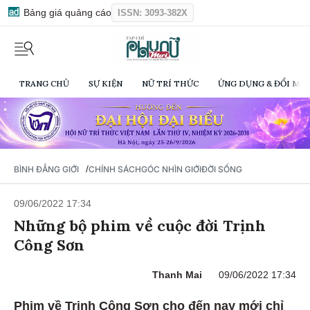
Bảng giá quảng cáo
ISSN: 3093-382X
TRANG CHỦ
SỰ KIỆN
NỮ TRÍ THỨC
ỨNG DỤNG & ĐỔI MỚI
/
BÌNH ĐẲNG GIỚI
CHÍNH SÁCH
GÓC NHÌN GIỚI
ĐỜI SỐNG
09/06/2022 17:34
Những bộ phim về cuộc đời Trịnh
Công Sơn
Thanh Mai
09/06/2022 17:34
Phim về Trịnh Công Sơn cho đến nay mới chỉ